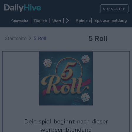
SUBSCRIBE
Spieleanmeldung
Startseite
Täglich
Wort
Karte
Puzzlen
Casino
Arkade
5 Roll
Startseite
5 Roll
dein spiel beginnt nach dieser
werbeeinblendung