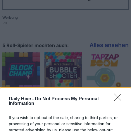
Werbung
Ad
Alles ansehen
5 Roll-Spieler mochten auch:
Daily Hive -
Do Not Process My Personal
Information
Beste Spielergebnisse
If you wish to opt-out of the sale, sharing to third parties, or
processing of your personal or sensitive information for
targeted advertising by us, please use the below opt-out