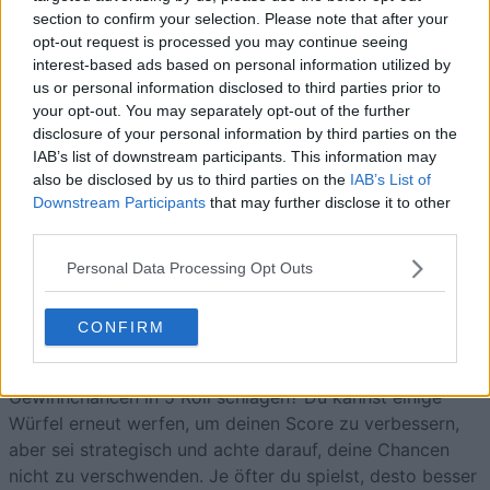
section to confirm your selection. Please note that after your
Heute
Diese Woche
Diesen Monat
opt-out request is processed you may continue seeing
interest-based ads based on personal information utilized by
LOGIN
Da kannst du sein
us or personal information disclosed to third parties prior to
your opt-out. You may separately opt-out of the further
disclosure of your personal information by third parties on the
IAB’s list of downstream participants. This information may
also be disclosed by us to third parties on the
IAB’s List of
Downstream Participants
that may further disclose it to other
5 Roll
Überblick
third parties.
Finde heraus, ob du heute Glück hast und würfle in
Personal Data Processing Opt Outs
diesem klassischen 5-Würfel-Spiel um einen Highscore.
Versuche dich an der Poker-Variante der
Würfelspiele
,
CONFIRM
würfle und halte Ausschau nach Paaren, Drillingen, Full
Houses und Straßen. Kannst du deine eigenen
Gewinnchancen in 5 Roll schlagen? Du kannst einige
Würfel erneut werfen, um deinen Score zu verbessern,
aber sei strategisch und achte darauf, deine Chancen
nicht zu verschwenden. Je öfter du spielst, desto besser